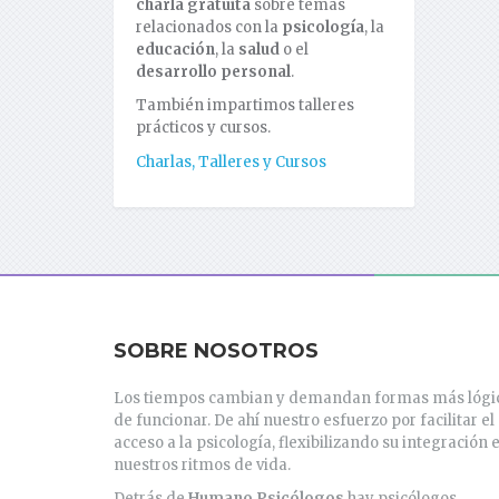
charla gratuita
sobre temas
relacionados con la
psicología
, la
educación
, la
salud
o el
desarrollo personal
.
También impartimos talleres
prácticos y cursos.
Charlas, Talleres y Cursos
SOBRE NOSOTROS
Los tiempos cambian y demandan formas más lógi
de funcionar. De ahí nuestro esfuerzo por facilitar el
acceso a la psicología, flexibilizando su integración 
nuestros ritmos de vida.
Detrás de
Humano Psicólogos
hay psicólogos