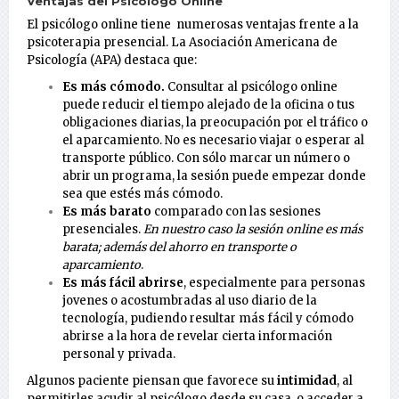
Ventajas del Psicólogo Online
El psicólogo online tiene numerosas ventajas frente a la
psicoterapia presencial. La Asociación Americana de
Psicología (APA) destaca que:
Es más cómodo.
Consultar al psicólogo online
puede reducir el tiempo alejado de la oficina o tus
obligaciones diarias, la preocupación por el tráfico o
el aparcamiento. No es necesario viajar o esperar al
transporte público. Con sólo marcar un número o
abrir un programa, la sesión puede empezar donde
sea que estés más cómodo.
Es más barato
comparado con las sesiones
presenciales.
En nuestro caso la sesión online es más
barata; además del ahorro en transporte o
aparcamiento
.
Es más fácil abrirse
, especialmente para personas
jovenes o acostumbradas al uso diario de la
tecnología, pudiendo resultar más fácil y cómodo
abrirse a la hora de revelar cierta información
personal y privada.
Algunos paciente piensan que favorece su
intimidad
, al
permitirles acudir al psicólogo desde su casa, o acceder a