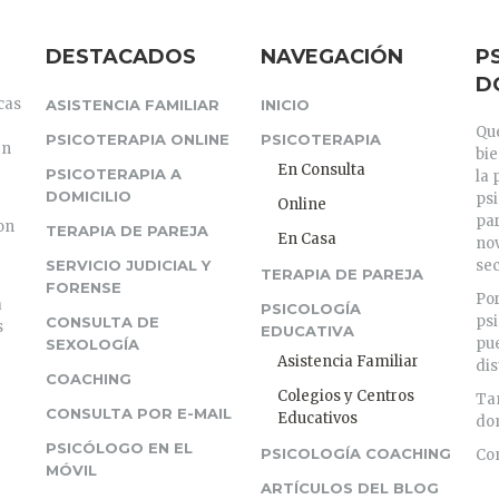
DESTACADOS
NAVEGACIÓN
P
D
cas
ASISTENCIA FAMILIAR
INICIO
Que
PSICOTERAPIA ONLINE
PSICOTERAPIA
en
bi
En Consulta
PSICOTERAPIA A
la 
DOMICILIO
psi
Online
par
on
TERAPIA DE PAREJA
En Casa
nov
SERVICIO JUDICIAL Y
sec
TERAPIA DE PAREJA
FORENSE
Por
a
PSICOLOGÍA
psi
CONSULTA DE
s
EDUCATIVA
pue
SEXOLOGÍA
Asistencia Familiar
dis
COACHING
Colegios y Centros
Tam
CONSULTA POR E-MAIL
Educativos
dom
PSICÓLOGO EN EL
PSICOLOGÍA COACHING
Con
MÓVIL
ARTÍCULOS DEL BLOG