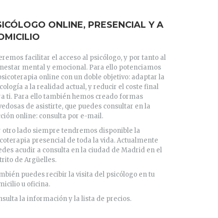
SICÓLOGO ONLINE, PRESENCIAL Y A
OMICILIO
remos facilitar el acceso al psicólogo, y por tanto al
enestar mental y emocional. Para ello potenciamos
psicoterapia online con un doble objetivo: adaptar la
cología a la realidad actual, y reducir el coste final
a ti. Para ello también hemos creado formas
edosas de asistirte, que puedes consultar en la
ción online: consulta por e-mail.
 otro lado siempre tendremos disponible la
coterapia presencial de toda la vida. Actualmente
des acudir a consulta en la ciudad de Madrid en el
trito de Argüelles.
bién puedes recibir la visita del psicólogo en tu
icilio u oficina.
sulta la información y la lista de precios.