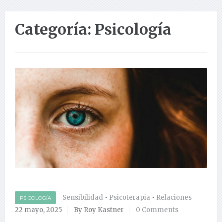
Categoría:
Psicología
Sensibilidad
•
Psicoterapia
•
Relaciones
PSICOLOGÍA
22 mayo, 2025
By Roy Kastner
0 Comments