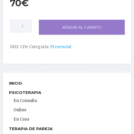
70
€
Coaching
AÑADIR AL CARRITO
en
Despacho
cantidad
SKU:
CDe
Categoría:
Presencial
INICIO
PSICOTERAPIA
En Consulta
Online
En Casa
TERAPIA DE PAREJA