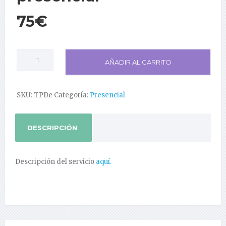
75
€
Terapia
AÑADIR AL CARRITO
de
pareja
presencial
cantidad
SKU:
TPDe
Categoría:
Presencial
DESCRIPCIÓN
Descripción del servicio
aquí.