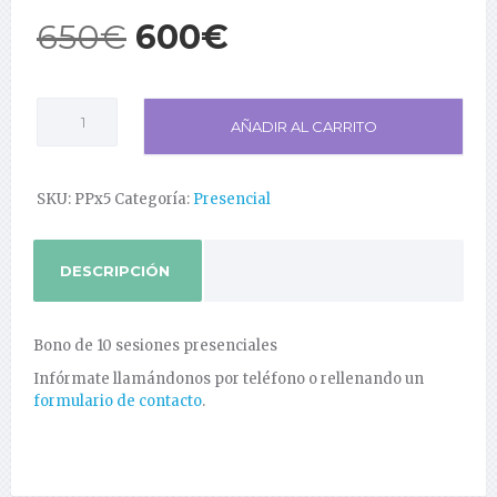
El
El
650
€
600
€
precio
precio
Psicoterapia
AÑADIR AL CARRITO
Presencial
original
actual
10
sesiones
era:
es:
cantidad
SKU:
PPx5
Categoría:
Presencial
650€.
600€.
DESCRIPCIÓN
Bono de 10 sesiones presenciales
Infórmate llamándonos por teléfono o rellenando un
formulario de contacto
.