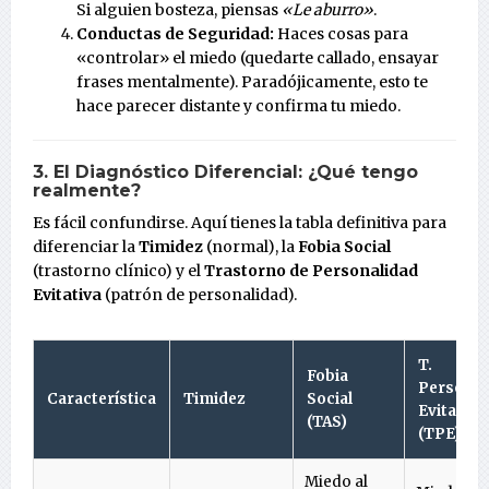
Si alguien bosteza, piensas
«Le aburro»
.
Conductas de Seguridad:
Haces cosas para
«controlar» el miedo (quedarte callado, ensayar
frases mentalmente). Paradójicamente, esto te
hace parecer distante y confirma tu miedo.
3. El Diagnóstico Diferencial: ¿Qué tengo
realmente?
Es fácil confundirse. Aquí tienes la tabla definitiva para
diferenciar la
Timidez
(normal), la
Fobia Social
(trastorno clínico) y el
Trastorno de Personalidad
Evitativa
(patrón de personalidad).
T.
Fobia
Personal
Característica
Timidez
Social
Evitativa
(TAS)
(TPE)
Miedo al