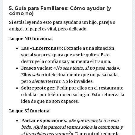
5. Guía para Familiares: Cómo ayudar (y
cómo no)
Si estás leyendo esto para ayudar a un hijo, pareja o
amigo, tu papel es vital, pero delicado.
Lo que NO funciona:
Las «Encerronas»:
Forzarle a una situación
social sorpresa para que «se le quite». Esto
destruye la confianza y aumenta el trauma.
Frases vacías:
«No seas tonto, si no pasa nada»
.
Ellos
saben
intelectualmente que no pasa nada,
pero
sienten
terror. No lo invalides.
Sobreproteger:
Pedir por ellos en el restaurante
o hablar por teléfono en su lugar. Esto refuerza la
idea de que no son capaces.
Lo que SÍ funciona:
Pactar exposiciones:
«Sé que te cuesta ir a esta
boda. ¿Qué te parece si vamos solo a la ceremonia y
si te agobias nos vamos?»
. Dar control reduce la