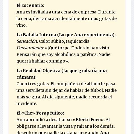
El Escenario:
Ana es invitada a una cena de empresa. Durante
la cena, derrama accidentalmente unas gotas de
vino.
La Batalla Interna (Lo que Ana experimenta):
Sensación:
Calor súbito, taquicardia.
Pensamiento:
«¡Qué torpe! Todos lo han visto.
Pensarán que soy alcohólica o patética. Nadie
querrá hablar conmigo».
La Realidad Objetiva (Lo que grabaría una
cámara):
Caen tres gotas. El compañero de al lado le pasa
una servilleta sin dejar de hablar de fútbol. Nadie
más se gira. Al día siguiente, nadie recuerda el
incidente.
El «Clic» Terapéutico:
Ana aprendió a desafiar su
«Efecto Foco»
. Al
obligarse a levantar la vista y mirar a los demás,
descubrió que nadie la estaba juzgando.
Ana