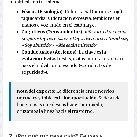
manifiesta en tu sistema:
Físicos (Fisiología):
Rubor facial (ponerse rojo),
taquicardia, sudoración excesiva, temblores en
manos o voz, nudo en el estómago.
Cognitivos (Pensamientos):
«Se van a dar cuenta
de que estoy nervioso»
,
«Voy a decir una estupidez»
,
«Soy aburrido»
,
«Me están mirando»
.
Conductuales (Acciones):
La clave es la
evitación
. Evitas fiestas, evitas mirar a los ojos, o
usas el móvil como escudo («conductas de
seguridad»).
Nota del experto:
La diferencia entre nervios
normales y fobia es la
incapacitación
. Si dejas de
hacer cosas que deseas hacer por miedo,
cruzamos la línea hacia el trastorno.
2. ¿Por qué me pasa esto? Causas y