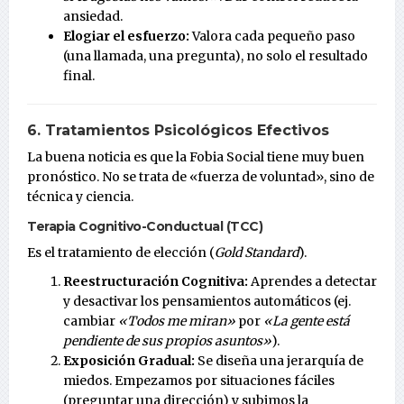
ansiedad.
Elogiar el esfuerzo:
Valora cada pequeño paso
(una llamada, una pregunta), no solo el resultado
final.
6. Tratamientos Psicológicos Efectivos
La buena noticia es que la Fobia Social tiene muy buen
pronóstico. No se trata de «fuerza de voluntad», sino de
técnica y ciencia.
Terapia Cognitivo-Conductual (TCC)
Es el tratamiento de elección (
Gold Standard
).
Reestructuración Cognitiva:
Aprendes a detectar
y desactivar los pensamientos automáticos (ej.
cambiar
«Todos me miran»
por
«La gente está
pendiente de sus propios asuntos»
).
Exposición Gradual:
Se diseña una jerarquía de
miedos. Empezamos por situaciones fáciles
(preguntar una dirección) y subimos la