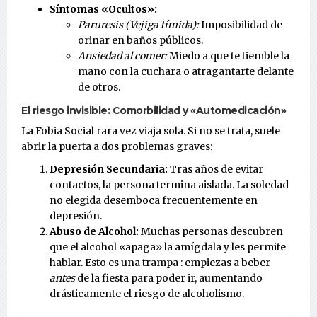
Síntomas «Ocultos»:
Paruresis (Vejiga tímida):
Imposibilidad de
orinar en baños públicos.
Ansiedad al comer:
Miedo a que te tiemble la
mano con la cuchara o atragantarte delante
de otros.
El riesgo invisible: Comorbilidad y «Automedicación»
La Fobia Social rara vez viaja sola. Si no se trata, suele
abrir la puerta a dos problemas graves:
Depresión Secundaria:
Tras años de evitar
contactos, la persona termina aislada. La soledad
no elegida desemboca frecuentemente en
depresión.
Abuso de Alcohol:
Muchas personas descubren
que el alcohol «apaga» la amígdala y les permite
hablar. Esto es una trampa : empiezas a beber
antes
de la fiesta para poder ir, aumentando
drásticamente el riesgo de alcoholismo.