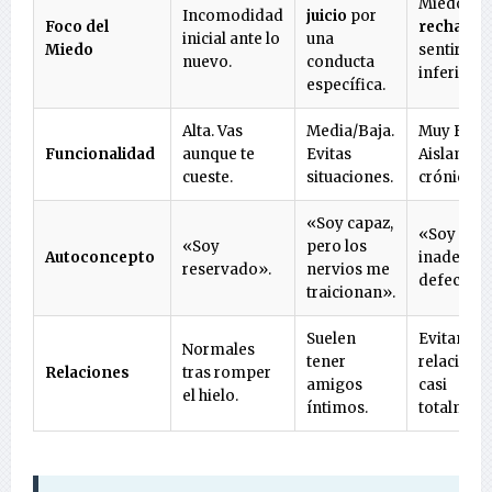
Miedo al
Incomodidad
juicio
por
Foco del
rechazo
p
inicial ante lo
una
Miedo
sentirse
nuevo.
conducta
inferior.
específica.
Alta. Vas
Media/Baja.
Muy Baja.
Funcionalidad
aunque te
Evitas
Aislamien
cueste.
situaciones.
crónico.
«Soy capaz,
«Soy
«Soy
pero los
Autoconcepto
inadecua
reservado».
nervios me
defectuos
traicionan».
Suelen
Evitan
Normales
tener
relacione
Relaciones
tras romper
amigos
casi
el hielo.
íntimos.
totalment