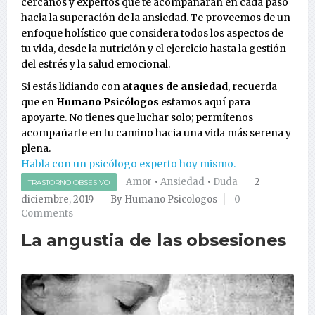
cercanos y expertos que te acompañarán en cada paso
hacia la superación de la ansiedad. Te proveemos de un
enfoque holístico que considera todos los aspectos de
tu vida, desde la nutrición y el ejercicio hasta la gestión
del estrés y la salud emocional.
Si estás lidiando con
ataques de ansiedad
, recuerda
que en
Humano Psicólogos
estamos aquí para
apoyarte. No tienes que luchar solo; permítenos
acompañarte en tu camino hacia una vida más serena y
plena.
Habla con un psicólogo experto hoy mismo.
Amor
•
Ansiedad
•
Duda
2
TRASTORNO OBSESIVO
diciembre, 2019
By Humano Psicologos
0
Comments
La angustia de las obsesiones